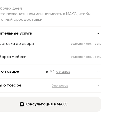
абочих дней
те позвонить нам или написать в МАКС, чтобы
точный срок доставки
ительные услуги
оставка до двери
Условия и стоимость
борка мебели
Условия и стоимость
 о товаре
0.0
0 отзывов
ы о товаре
0 вопросов
Консультация в МАКС