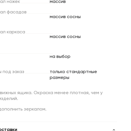
ал
ножек
массив
ал
фасадов
массив сосны
ал
каркаса
массив сосны
на выбор
ы
под
заказ
только стандартные
размеры
вижных ящика. Окраска менее плотная, чем у
изделий.
дополнить зеркалом.
оставки