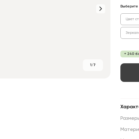
Выберите 
Цвет с
Зеркал
+ 240 б
1/7
Характ
Размер
Матери