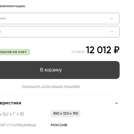
комплектацию:
тола
о
12 012 ₽
онусов на счет
17 160 ₽
В корзину
Напишите, если нашли дешевле
еристики
ы
(Ш
х
Г
х
В)
850 x 320 x 750
ал
столешницы
массив