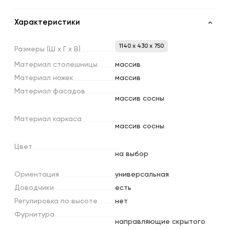
Характеристики
1140 x 430 x 750
Размеры
(Ш
х
Г
х
В)
Материал
столешницы
массив
Материал
ножек
массив
Материал
фасадов
массив сосны
Материал
каркаса
массив сосны
Цвет
на выбор
Ориентация
универсальная
Доводчики
есть
Регулировка
по
высоте
нет
Фурнитура
направляющие скрытого