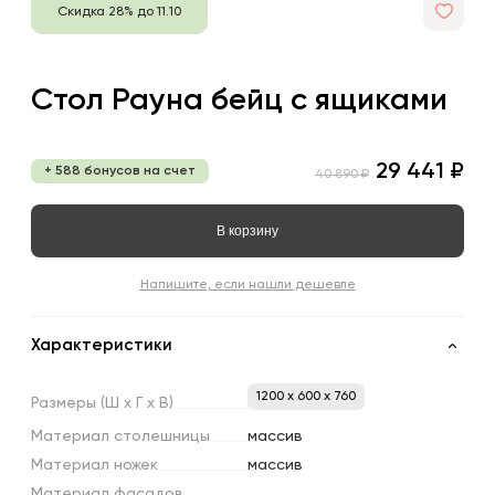
Скидка 28% до 11.10
Стол Рауна бейц с ящиками
29 441 ₽
+ 588 бонусов на счет
40 890 ₽
В корзину
Напишите, если нашли дешевле
Характеристики
1200 x 600 x 760
Размеры
(Ш
х
Г
х
В)
Материал
столешницы
массив
Материал
ножек
массив
Материал
фасадов