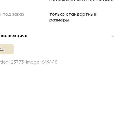
ы
под
заказ
только стандартные
размеры
 коллекциях
ли