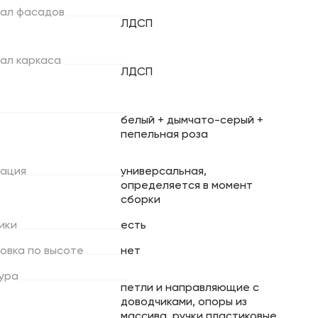
ал
фасадов
ЛДСП
ал
каркаса
ЛДСП
белый + дымчато-серый +
пепельная роза
ация
универсальная,
определяется в момент
сборки
ики
есть
ровка
по
высоте
нет
ура
петли и направляющие с
доводчиками, опоры из
массива, ручки пластиковые