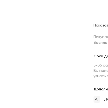
Показа
Покупая
беспла
Срок д
5-35 р
Вы може
узнать 
Дополн
Д