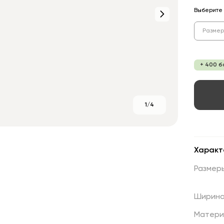
Выберите 
Размер
+ 400 б
1/4
Характ
Размер
Ширин
Матери