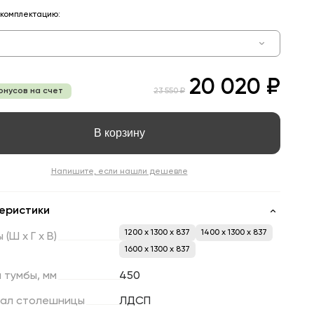
комплектацию:
20 020 ₽
онусов на счет
23 550 ₽
В корзину
Напишите, если нашли дешевле
еристики
1200 x 1300 x 837
1400 x 1300 x 837
ы
(Ш
х
Г
х
В)
1600 x 1300 x 837
а
тумбы,
мм
450
ал
столешницы
ЛДСП