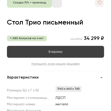
Скидка 15% + промокод
Стол Трио письменный
34 299 ₽
+ 685 бонусов на счет
40 299 ₽
В корзину
Напишите, если нашли дешевле
Характеристики
1140 x 640 x 760
Размеры
(Ш
х
Г
х
В)
Материал
столешницы
ЛДСП
Материал
ножек
металл
Материал
фасадов