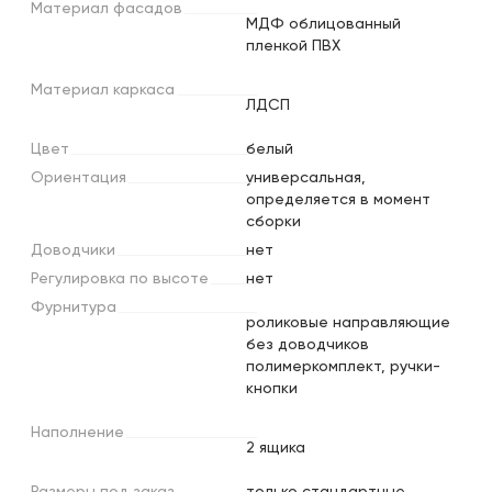
Материал
фасадов
МДФ облицованный
пленкой ПВХ
Материал
каркаса
ЛДСП
Цвет
белый
Ориентация
универсальная,
определяется в момент
сборки
Доводчики
нет
Регулировка
по
высоте
нет
Фурнитура
роликовые направляющие
без доводчиков
полимеркомплект, ручки-
кнопки
Наполнение
2 ящика
Размеры
под
заказ
только стандартные