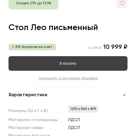
Скидка 23% до 13.08
Стол Лео письменный
10 999 ₽
+ 219 бонусов на счет
14 299 ₽
В корзину
Напишите, если нашли дешевле
Характеристики
1210 x 560 x 819
Размеры
(Ш
х
Г
х
В)
Материал
столешницы
ЛДСП
Материал
ножек
ЛДСП
Материал
фасадов