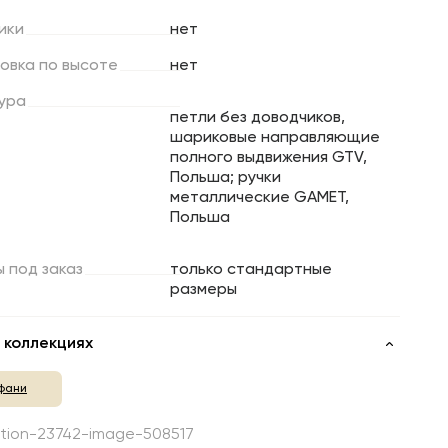
ики
нет
ровка
по
высоте
нет
ура
петли без доводчиков,
шариковые направляющие
полного выдвижения GTV,
Польша; ручки
металлические GAMET,
Польша
ы
под
заказ
только стандартные
размеры
 коллекциях
фани