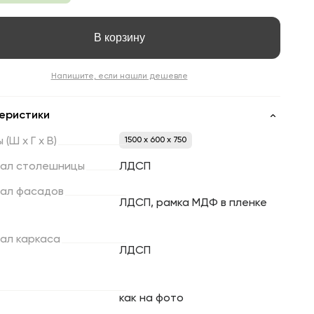
В корзину
Напишите, если нашли дешевле
еристики
ы
(Ш
х
Г
х
В)
1500 x 600 x 750
ал
столешницы
ЛДСП
ал
фасадов
ЛДСП, рамка МДФ в пленке
ал
каркаса
ЛДСП
как на фото