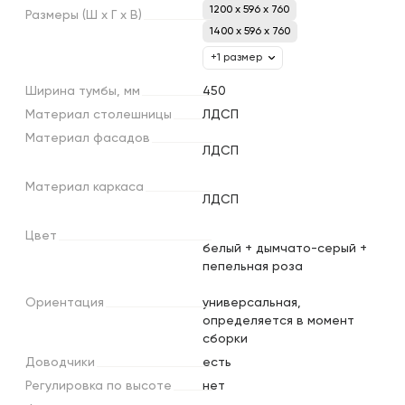
1200 x 596 x 760
Размеры
(Ш
х
Г
х
В)
1400 x 596 x 760
+1 размер
Ширина
тумбы,
мм
450
Материал
столешницы
ЛДСП
Материал
фасадов
ЛДСП
Материал
каркаса
ЛДСП
Цвет
белый + дымчато-серый +
пепельная роза
Ориентация
универсальная,
определяется в момент
сборки
Доводчики
есть
Регулировка
по
высоте
нет