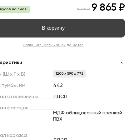
9 865 ₽
онусов на счет
10 961 ₽
В корзину
Напишите, если нашли дешевле
еристики
ы
(Ш
х
Г
х
В)
1200 x 590 x 772
а
тумбы,
мм
442
ал
столешницы
ЛДСП
ал
фасадов
МДФ облицованный пленкой
ПВХ
ал
каркаса