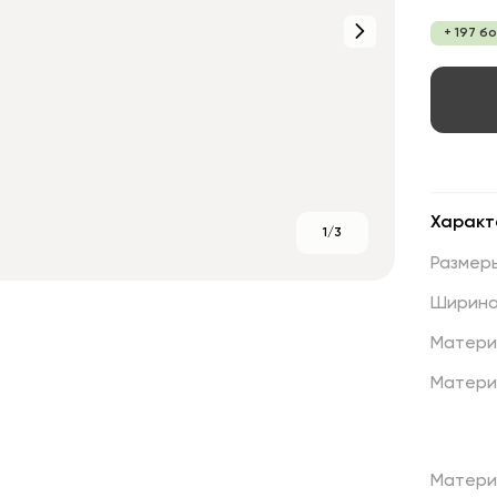
+ 197 б
Характ
1/3
Размер
Ширин
Матери
Матери
Матери