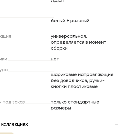
ЛДСП
белый + розовый
ация
универсальная,
определяется в момент
сборки
ики
нет
ура
шариковые направляющие
без доводчиков, ручки-
кнопки пластиковые
ы
под
заказ
только стандартные
размеры
 коллекциях