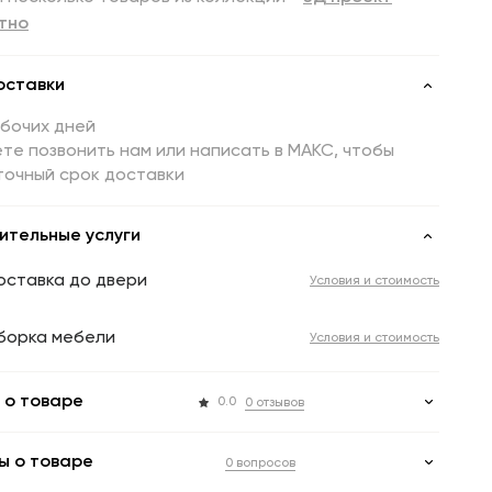
тно
оставки
абочих дней
те позвонить нам или написать в МАКС, чтобы
точный срок доставки
ительные услуги
оставка до двери
Условия и стоимость
борка мебели
Условия и стоимость
 о товаре
0.0
0 отзывов
ы о товаре
0 вопросов