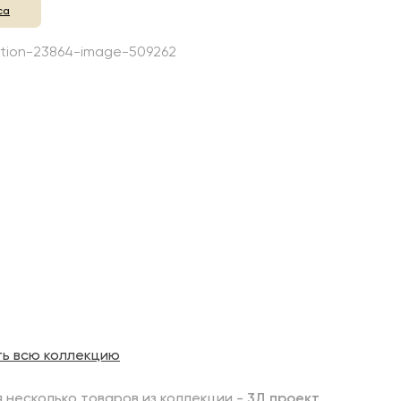
са
ть всю коллекцию
 несколько товаров из коллекции -
3Д проект