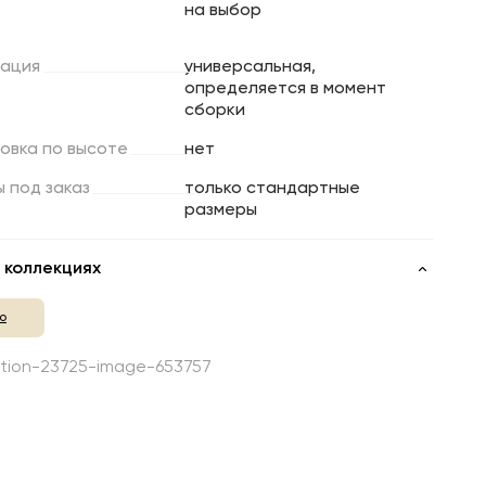
на выбор
ация
универсальная,
определяется в момент
сборки
ровка
по
высоте
нет
ы
под
заказ
только стандартные
размеры
 коллекциях
о