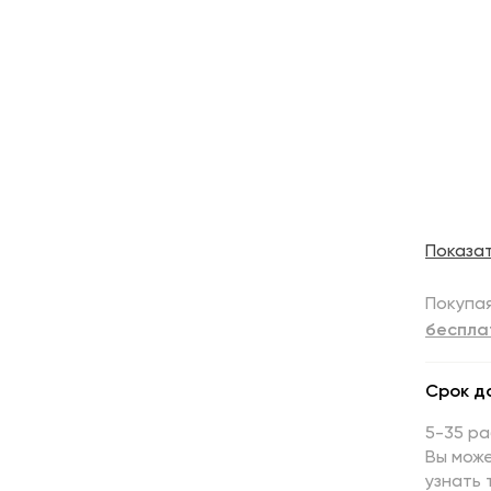
Показа
Покупая
беспла
Срок д
5-35 р
Вы може
узнать 