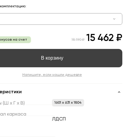
комплектацию:
15 462 ₽
онусов на счет
18 190 ₽
В корзину
Напишите, если нашли дешевле
еристики
ы
(Ш
х
Г
х
В)
1601 x 631 x 1804
ал
каркаса
ЛДСП