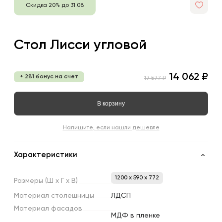
Скидка 20% до 31.08
Стол Лисси угловой
14 062 ₽
+ 281 бонус на счет
17 577 ₽
В корзину
Напишите, если нашли дешевле
Характеристики
1200 x 590 x 772
Размеры
(Ш
х
Г
х
В)
Материал
столешницы
ЛДСП
Материал
фасадов
МДФ в пленке