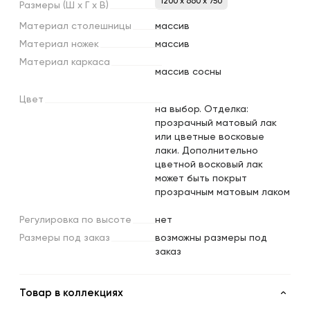
1200 x 660 x 750
Размеры
(Ш
х
Г
х
В)
Материал
столешницы
массив
Материал
ножек
массив
Материал
каркаса
массив сосны
Цвет
на выбор. Отделка:
прозрачный матовый лак
или цветные восковые
лаки. Дополнительно
цветной восковый лак
может быть покрыт
прозрачным матовым лаком
Регулировка
по
высоте
нет
Размеры
под
заказ
возможны размеры под
заказ
Товар в коллекциях