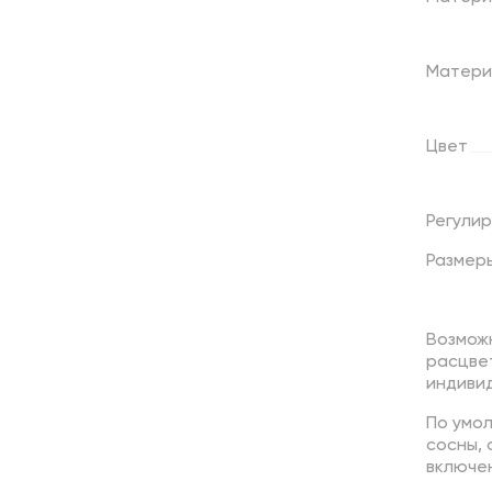
Матери
Цвет
Регули
Размер
Возмож
расцве
индивид
По умо
сосны,
включен