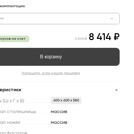
комплектацию:
ие
8 414 ₽
онусов на счет
9 899 ₽
В корзину
Напишите, если нашли дешевле
еристики
ы
(Ш
х
Г
х
В)
600 x 600 x 580
ал
столешницы
массив
ал
ножек
массив
ал
фасадов