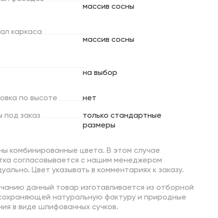
массив сосны
ал
каркаса
массив сосны
на выбор
ровка
по
высоте
нет
ы
под
заказ
только стандартные
размеры
ны комбинированные цвета. В этом случае
тка согласовывается с нашим менеджером
уально. Цвет указывать в комментариях к заказу.
лчанию данный товар изготавливается из отборной
 сохраняющей натуральную фактуру и природные
ия в виде шлифованных сучков.