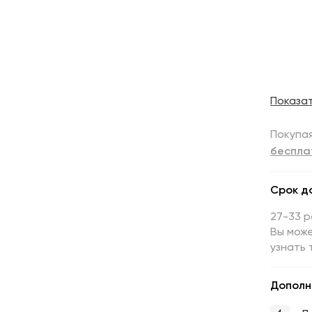
Показа
Покупая
беспла
Срок д
27-33 
Вы може
узнать 
Дополн