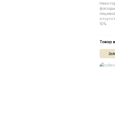
Некотор
фасады,
лицево
отсутст
10%
Товар в
Элф