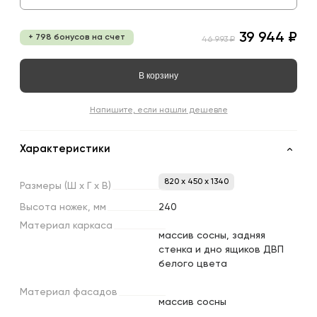
39 944 ₽
+ 798 бонусов на счет
46 993 ₽
В корзину
Напишите, если нашли дешевле
Характеристики
820 x 450 x 1340
Размеры
(Ш
х
Г
х
В)
Высота
ножек,
мм
240
Материал
каркаса
массив сосны, задняя
стенка и дно ящиков ДВП
белого цвета
Материал
фасадов
массив сосны