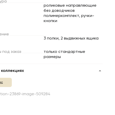
ура
роликовые направляющие
без доводчиков
полимеркомплект, ручки-
кнопки
ение
3 полки, 2 выдвижных ящика
ы
под
заказ
только стандартные
размеры
 коллекциях
ис