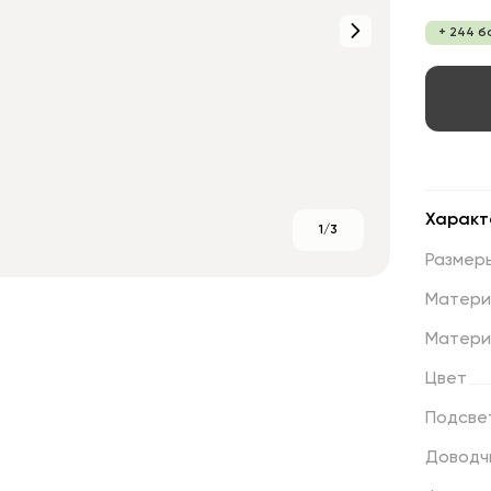
+ 244 б
Характ
1/3
Размер
Матери
Матери
Цвет
Подсве
Доводч