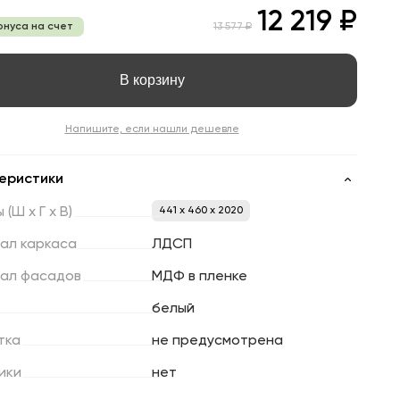
12 219 ₽
онуса на счет
13 577 ₽
В корзину
Напишите, если нашли дешевле
еристики
ы
(Ш
х
Г
х
В)
441 x 460 x 2020
ал
каркаса
ЛДСП
ал
фасадов
МДФ в пленке
белый
тка
не предусмотрена
ики
нет