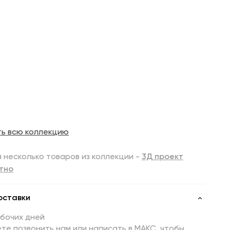
ть всю коллекцию
 несколько товаров из коллекции -
3Д проект
тно
оставки
абочих дней
те позвонить нам или написать в МАКС, чтобы