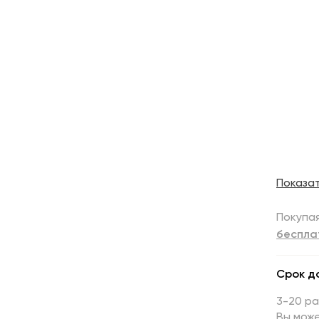
Показа
Покупая
беспла
Срок д
3-20 р
Вы може