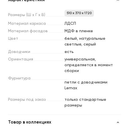
510 x 370 x 1720
Размеры
(Ш
х
Г
х
В)
Материал
каркаса
ЛДСП
Материал
фасадов
МДФ в пленке
Цвет
белый, натуральные
светлые, серый
Доводчики
есть
Ориентация
универсальная,
определяется в момент
сборки
Фурнитура
петли с доводчиками
Lemax
Размеры
под
заказ
только стандартные
размеры
Товар в коллекциях