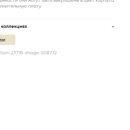
имости они могут быть выкрашены в цвет корпуса
олнительную плату
 коллекциях
ини