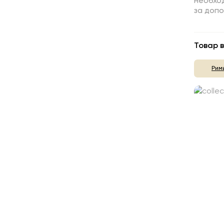
необход
за доп
Товар в
Рим