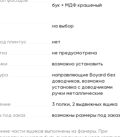
ал
фасадов
бук + МДФ крашеный
на выбор
под
плинтус
нет
тка
не предусмотрена
ики
возможно установить
ура
направляющие Boyard без
доводчиков, возможна
установка с доводчиками
ручки металлические
ение
3 полки, 2 выдвижных ящика
ы
под
заказ
возможны размеры под заказ
ние части ящиков выполнены из фанеры. При