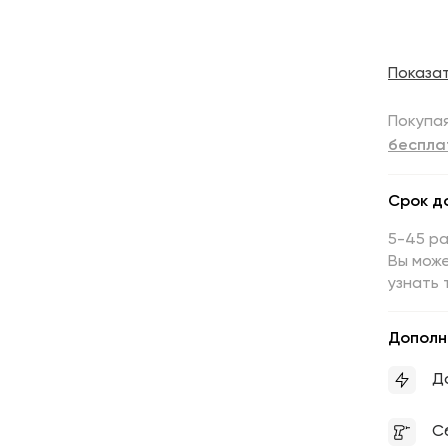
Показа
Покупая
беспла
Срок д
5-45 р
Вы може
узнать 
Дополн
Д
С