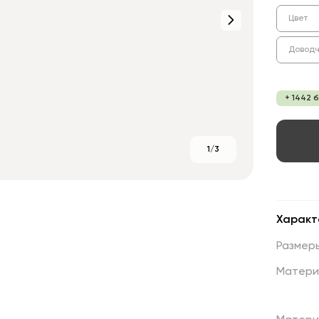
Цвет
Доводч
+ 1442 
1/3
Характ
Размер
Матери