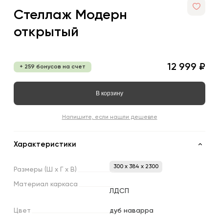
Стеллаж Модерн
открытый
12 999 ₽
+ 259 бонусов на счет
В корзину
Напишите, если нашли дешевле
Характеристики
300 x 384 x 2300
Размеры
(Ш
х
Г
х
В)
Материал
каркаса
ЛДСП
Цвет
дуб наварра