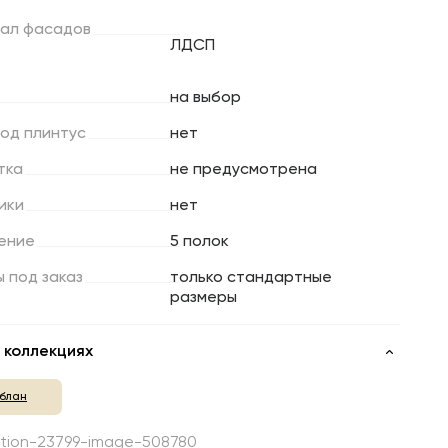
ал
фасадов
ЛДСП
на выбор
под
плинтус
нет
тка
не предусмотрена
ики
нет
ение
5 полок
ы
под
заказ
только стандартные
размеры
 коллекциях
блан