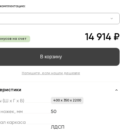
комплектацию:
14 914 ₽
онусов на счет
В корзину
Напишите, если нашли дешевле
еристики
ы
(Ш
х
Г
х
В)
400 x 350 x 2200
ножек,
мм
50
ал
каркаса
ЛДСП