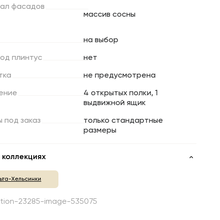
ал
фасадов
массив сосны
на выбор
под
плинтус
нет
тка
не предусмотрена
ение
4 открытых полки, 1
выдвижной ящик
ы
под
заказ
только стандартные
размеры
 коллекциях
ьта-Хельсинки