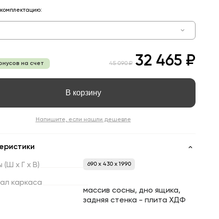
комплектацию:
32 465 ₽
онусов на счет
45 090 ₽
В корзину
Напишите, если нашли дешевле
еристики
ы
(Ш
х
Г
х
В)
690 x 430 x 1990
ал
каркаса
массив сосны, дно ящика,
задняя стенка - плита ХДФ