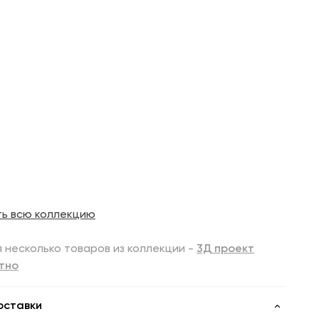
ть всю коллекцию
 несколько товаров из коллекции -
3Д проект
тно
оставки