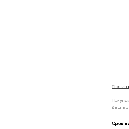
Показа
Покупая
беспла
Срок д