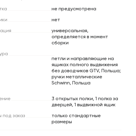
тка
не предусмотрена
ики
нет
ация
универсальная,
определяется в момент
сборки
ура
петли и направляющие на
ящиках полного выдвижения
без доводчиков GTV, Польша;
ручки металлические
Schwinn, Польша
ение
3 открытых полки, 1 полка за
дверцей, 1 выдвижной ящик
ы
под
заказ
только стандартные
размеры