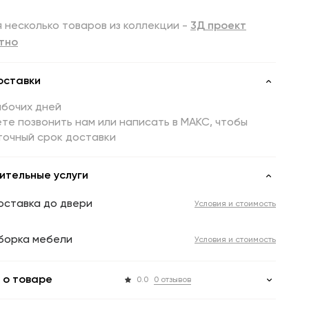
 несколько товаров из коллекции -
3Д проект
тно
оставки
абочих дней
те позвонить нам или написать в МАКС, чтобы
точный срок доставки
ительные услуги
оставка до двери
Условия и стоимость
борка мебели
Условия и стоимость
 о товаре
0.0
0 отзывов