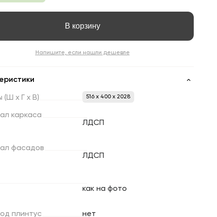
В корзину
Напишите, если нашли дешевле
еристики
ы
(Ш
х
Г
х
В)
516 x 400 x 2028
ал
каркаса
ЛДСП
ал
фасадов
ЛДСП
как на фото
под
плинтус
нет