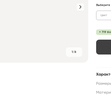
Выберите 
Цвет
+ 719 б
1/6
Характ
Размер
Матери