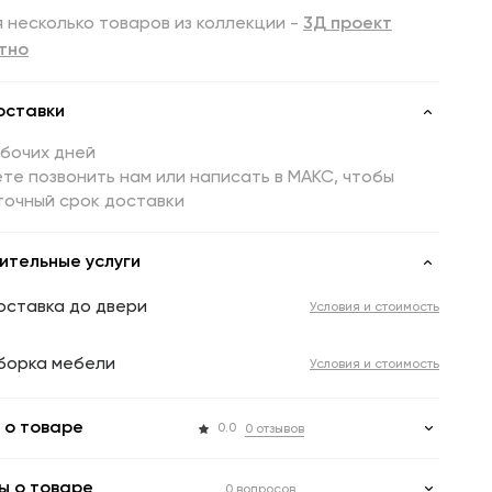
 несколько товаров из коллекции -
3Д проект
тно
оставки
абочих дней
те позвонить нам или написать в МАКС, чтобы
точный срок доставки
ительные услуги
оставка до двери
Условия и стоимость
борка мебели
Условия и стоимость
 о товаре
0.0
0 отзывов
ы о товаре
0 вопросов