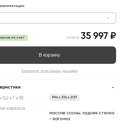
комплектацию:
35 997 ₽
онусов на счет
46 150 ₽
В корзину
Напишите, если нашли дешевле
еристики
ы
(Ш
х
Г
х
В)
996 x 376 x 2137
ал
каркаса
массив сосны, задняя стенка
- вагонка