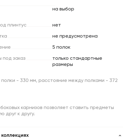
на выбор
под
плинтус
нет
тка
не предусмотрена
ение
5 полок
ы
под
заказ
только стандартные
размеры
 полки - 330 мм, расстояние между полками - 372
 боковых карнизов позволяет ставить предметы
ю друг к другу.
 коллекциях