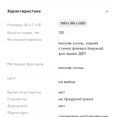
Характеристики
1050 x 355 x 2000
Размеры
(Ш
х
Г
х
В)
Высота
ножек,
мм
130
Материал
каркаса
массив сосны, задняя
стенка фанера (береза),
дно ящика ДВП
Материал
фасадов
массив сосны
Цвет
на выбор
Выпил
под
плинтус
нет
Подсветка
не предусмотрена
Доводчики
нет
Фурнитура
шариковые направляющие