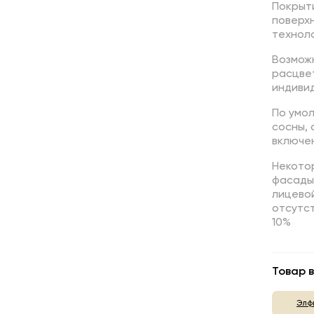
Покрыт
поверх
техноло
Возмож
расцве
индивид
По умо
сосны,
включен
Некотор
фасады,
лицево
отсутст
10%
Товар в
Элф