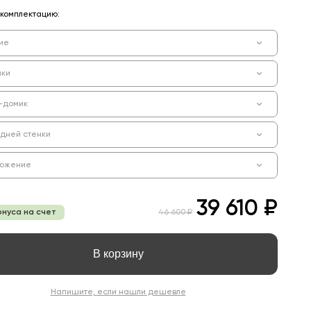
комплектацию:
ие
чки
-домик
адней стенки
ложение
39 610 ₽
онуса на счет
46 600 ₽
В корзину
Напишите, если нашли дешевле