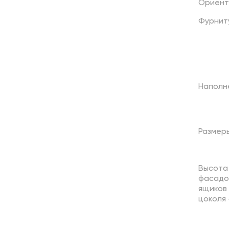
Ориент
Фурнит
Наполн
Размер
Высота
фасадов
ящиков 
цоколя 