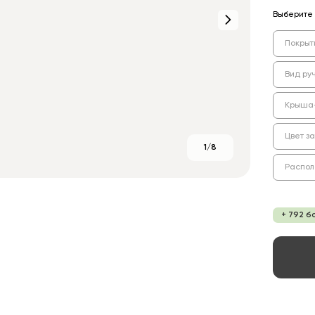
Выберите 
Покрыт
Вид ру
Крыша
Цвет з
1/8
Распо
+ 792 б