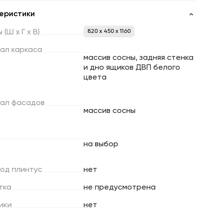
еристики
ы
(Ш
х
Г
х
В)
820 x 450 x 1160
ал
каркаса
массив сосны, задняя стенка
и дно ящиков ДВП белого
цвета
ал
фасадов
массив сосны
на выбор
под
плинтус
нет
тка
не предусмотрена
ики
нет