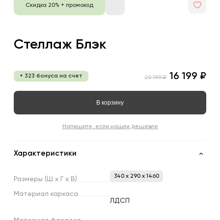
Скидка 20% + промокод
Стеллаж Блэк
16 199 ₽
+ 323 бонуса на счет
20 199 ₽
В корзину
Напишите, если нашли дешевле
Характеристики
340 x 290 x 1460
Размеры
(Ш
х
Г
х
В)
Материал
каркаса
ЛДСП