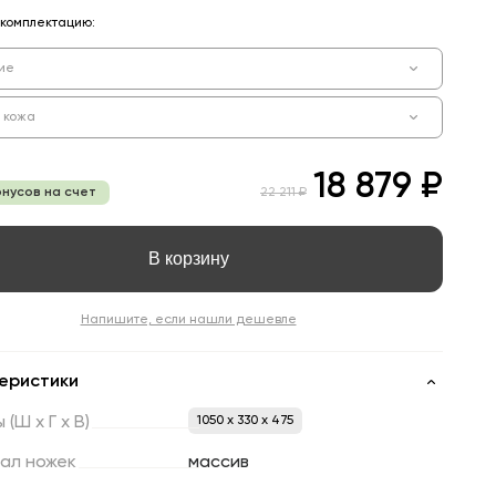
комплектацию:
ие
и кожа
18 879 ₽
онусов на счет
22 211 ₽
В корзину
Напишите, если нашли дешевле
еристики
ы
(Ш
х
Г
х
В)
1050 x 330 x 475
ал
ножек
массив