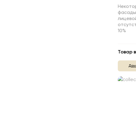
Некотор
фасады,
лицево
отсутст
10%
Товар в
Дан