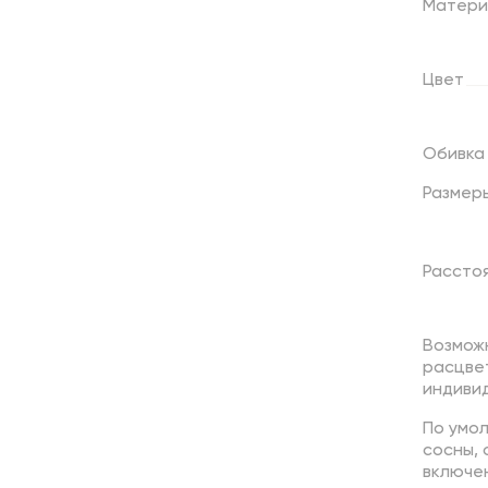
Матери
Цвет
Обивка
Размер
Расстоя
Возмож
расцве
индивид
По умо
сосны,
включен