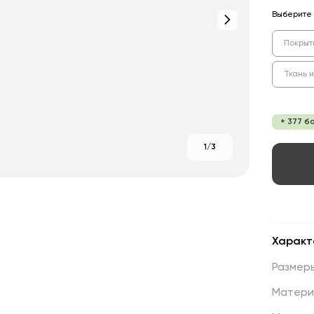
Выберите 
Покрыт
Ткань 
+ 377 б
1/3
Характ
Размер
Матери