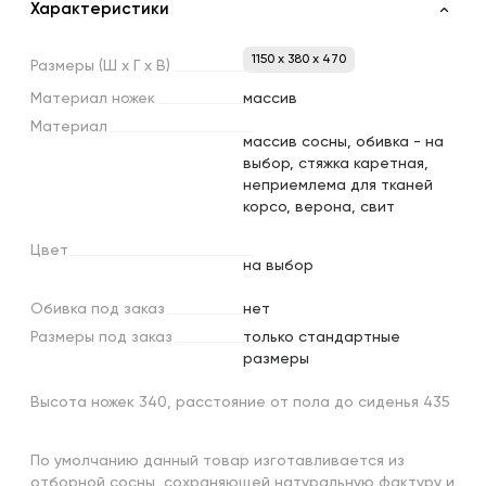
Характеристики
1150 x 380 x 470
Размеры
(Ш
х
Г
х
В)
Материал
ножек
массив
Материал
массив сосны, обивка - на
выбор, стяжка каретная,
неприемлема для тканей
корсо, верона, свит
Цвет
на выбор
Обивка
под
заказ
нет
Размеры
под
заказ
только стандартные
размеры
Высота ножек 340, расстояние от пола до сиденья 435
По умолчанию данный товар изготавливается из
отборной сосны, сохраняющей натуральную фактуру и