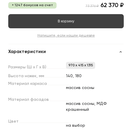
62 370 ₽
+ 1247 бонусов на счет
73 376 ₽
В корзину
Напишите, если нашли дешевле
Характеристики
970 x 415 x 1315
Размеры
(Ш
х
Г
х
В)
Высота
ножек,
мм
140, 180
Материал
каркаса
массив сосны
Материал
фасадов
массив сосны, МДФ
крашенный
Цвет
на выбор