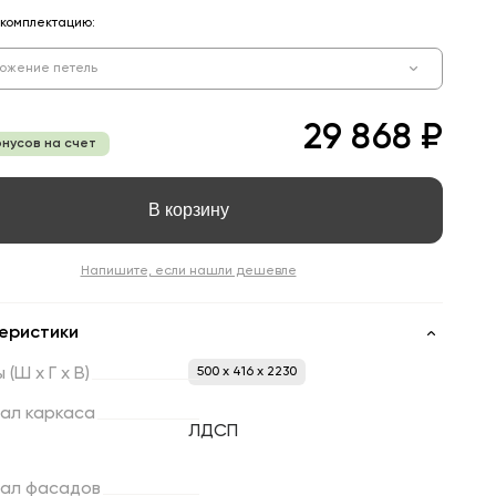
комплектацию:
ожение петель
29 868 ₽
онусов на счет
В корзину
Напишите, если нашли дешевле
еристики
ы
(Ш
х
Г
х
В)
500 x 416 x 2230
ал
каркаса
ЛДСП
ал
фасадов