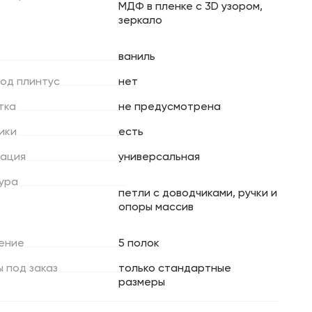
МДФ в пленке с 3D узором,
зеркало
ваниль
под
плинтус
нет
тка
не предусмотрена
ики
есть
ация
универсальная
ура
петли с доводчиками, ручки и
опоры массив
ение
5 полок
ы
под
заказ
только стандартные
размеры