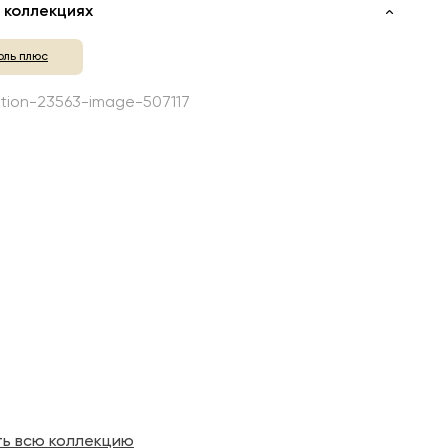
 коллекциях
оль плюс
ть всю коллекцию