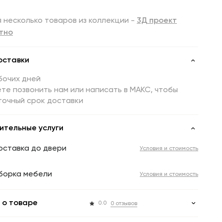
 несколько товаров из коллекции -
3Д проект
тно
оставки
бочих дней
те позвонить нам или написать в МАКС, чтобы
точный срок доставки
ительные услуги
оставка до двери
Условия и стоимость
борка мебели
Условия и стоимость
 о товаре
0.0
0 отзывов