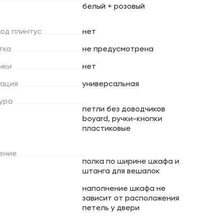
белый + розовый
под
плинтус
нет
тка
не предусмотрена
ики
нет
ация
универсальная
ура
петли без доводчиков
boyard, ручки-кнопки
пластиковые
ение
полка по ширине шкафа и
штанга для вешалок
наполнение шкафа не
зависит от расположения
петель у двери