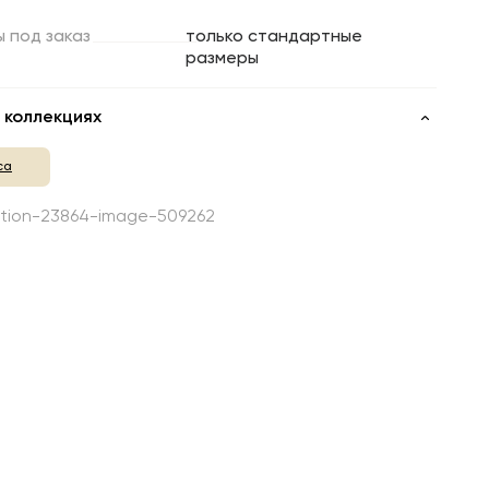
ы
под
заказ
только стандартные
размеры
 коллекциях
са