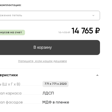
комплектацию:
ожение петель
14 765 ₽
онусов на счет
16 406 ₽
В корзину
Напишите, если нашли дешевле
еристики
ы
(Ш
х
Г
х
В)
771 x 771 x 2020
ал
каркаса
ЛДСП
ал
фасадов
МДФ в пленке