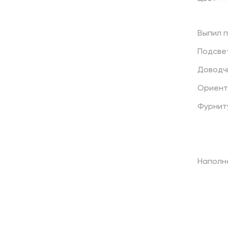
Выпил
Подсве
Доводч
Ориент
Фурнит
Наполн