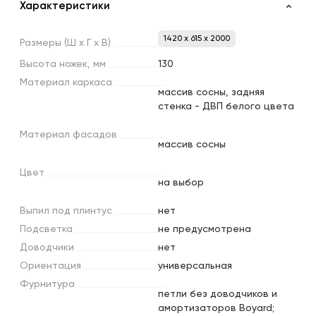
Характеристики
1420 x 615 x 2000
Размеры
(Ш
х
Г
х
В)
Высота
ножек,
мм
130
Материал
каркаса
массив сосны, задняя
стенка - ДВП белого цвета
Материал
фасадов
массив сосны
Цвет
на выбор
Выпил
под
плинтус
нет
Подсветка
не предусмотрена
Доводчики
нет
Ориентация
универсальная
Фурнитура
петли без доводчиков и
амортизаторов Boyard;