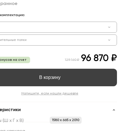
бранное
комплектацию:
ительные полки
96 870 ₽
бонусов на счет
129 160 ₽
В корзину
Напишите, если нашли дешевле
еристики
ы
(Ш
х
Г
х
В)
1580 x 665 x 2010