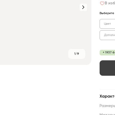
В из
Выберите 
Цвет
Дополн
+ 1937 
1/9
Характ
Размер