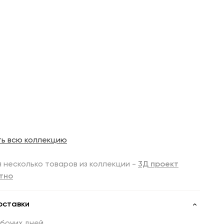
ть всю коллекцию
 несколько товаров из коллекции -
3Д проект
тно
оставки
абочих дней