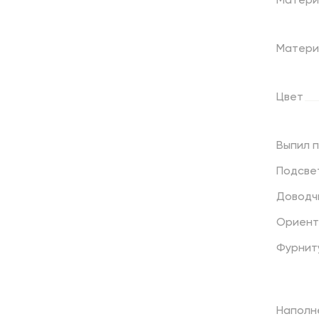
Матери
Матери
Цвет
Выпил
Подсве
Доводч
Ориент
Фурнит
Наполн