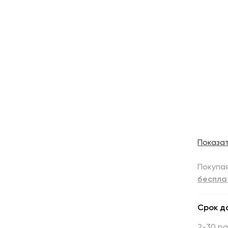
Показа
Покупая
беспла
Срок д
2-30 р