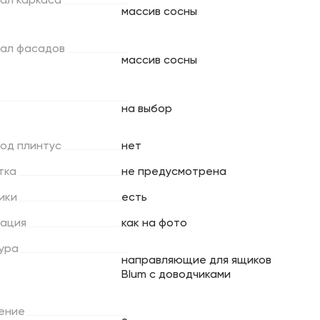
ал
каркаса
массив сосны
ал
фасадов
массив сосны
на выбор
под
плинтус
нет
тка
не предусмотрена
ики
есть
ация
как на фото
ура
направляющие для ящиков
Blum с доводчиками
ение