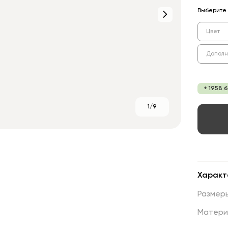
Выберите 
Цвет
Дополн
+ 1958 
1/9
Характ
Размер
Матери