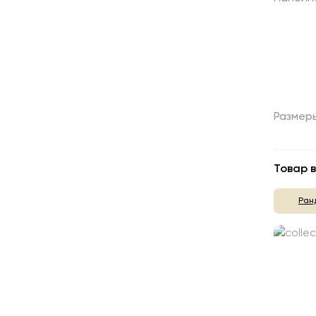
Размер
Товар в
Ран