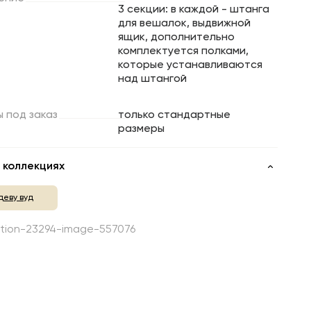
3 секции: в каждой - штанга
для вешалок, выдвижной
ящик, дополнительно
комплектуется полками,
которые устанавливаются
над штангой
ы
под
заказ
только стандартные
размеры
 коллекциях
деву вуд