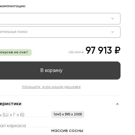
комплектацию:
ительные полки
97 913 ₽
бонусов на счет
135 990 ₽
В корзину
Напишите, если нашли дешевле
еристики
ы
(Ш
х
Г
х
В)
1645 x 595 x 2005
ал
каркаса
массив сосны