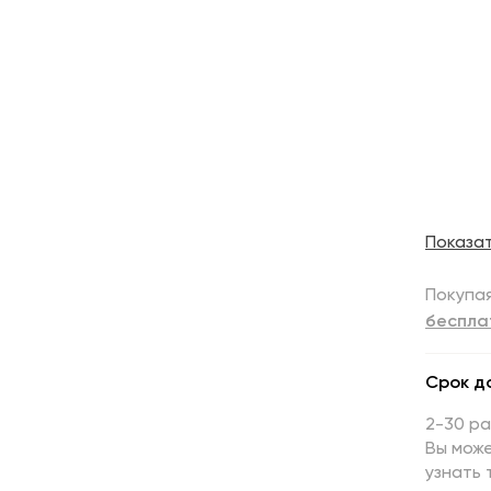
Показа
Покупая
беспла
Срок д
2-30 р
Вы може
узнать 