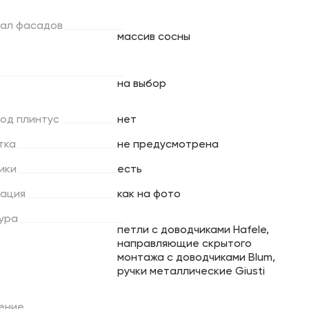
ал
фасадов
массив сосны
на выбор
под
плинтус
нет
тка
не предусмотрена
ики
есть
ация
как на фото
ура
петли с доводчиками Hafele,
направляющие скрытого
монтажа с доводчиками Blum,
ручки металлические Giusti
ение