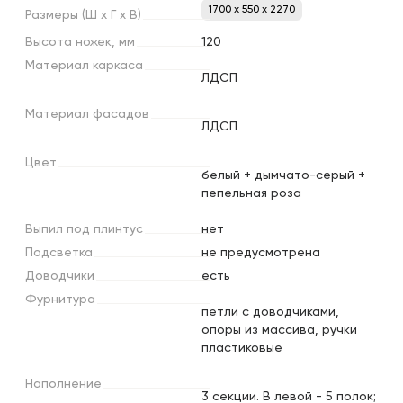
1700 x 550 x 2270
Размеры
(Ш
х
Г
х
В)
Высота
ножек,
мм
120
Материал
каркаса
ЛДСП
Материал
фасадов
ЛДСП
Цвет
белый + дымчато-серый +
пепельная роза
Выпил
под
плинтус
нет
Подсветка
не предусмотрена
Доводчики
есть
Фурнитура
петли с доводчиками,
опоры из массива, ручки
пластиковые
Наполнение
3 секции. В левой - 5 полок;