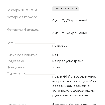
1570 x 635 x 2260
Размеры
(Ш
х
Г
х
В)
Материал
каркаса
бук + МДФ крашеный
Материал
фасадов
бук + МДФ крашеный
Цвет
на выбор
Выпил
под
плинтус
нет
Подсветка
не предусмотрена
Доводчики
есть
Фурнитура
петли GTV с доводчиками,
направляющие Boyard без
доводчиков, возможна
установка с доводчиками,
ручки металлические
Наполнение
5 полок в боковых секциях,