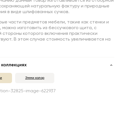
лчанию данный товар изготавливается из отборной
 сохраняющей натуральную фактуру и природные
ия в виде шлифованных сучков.
ые части предметов мебели, такие как стенки и
 можно изготовить из бессучкового щита, с
й стороны которого включения практически
вуют. В этом случае стоимость увеличивается на
 коллекциях
и
Эмми колор