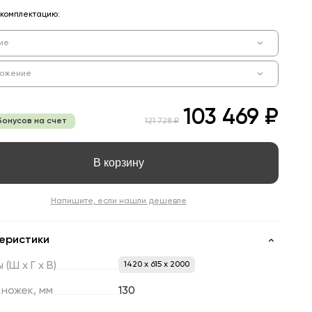
комплектацию:
ие
ложение
103 469 ₽
бонусов на счет
121 728 ₽
В корзину
Напишите, если нашли дешевле
еристики
ы
(Ш
х
Г
х
В)
1420 x 615 x 2000
ножек,
мм
130