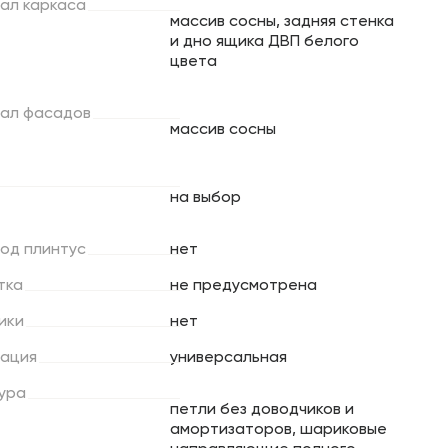
ал
каркаса
массив сосны, задняя стенка
и дно ящика ДВП белого
цвета
ал
фасадов
массив сосны
на выбор
под
плинтус
нет
тка
не предусмотрена
ики
нет
ация
универсальная
ура
петли без доводчиков и
амортизаторов, шариковые