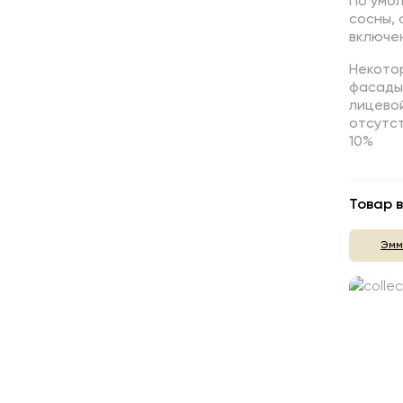
По умо
сосны,
включен
Некотор
фасады,
лицево
отсутст
10%
Товар в
Эмм