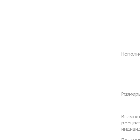
Наполн
Размер
Возмож
расцве
индивид