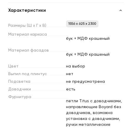
Характеристики
1556 x 625 x 2300
Размеры
(Ш
х
Г
х
В)
Материал
каркаса
бук + МДФ крашеный
Материал
фасадов
бук + МДФ крашеный
Цвет
на выбор
Выпил
под
плинтус
нет
Подсветка
не предусмотрена
Доводчики
есть
Фурнитура
петли Titus с доводчиками,
направляющие Boyard без
доводчиков, возможна
установка с доводчиками,
ручки металлические