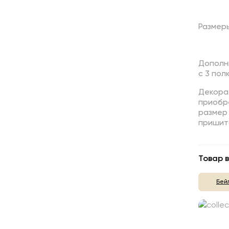
Размер
Дополн
с 3 пол
Декорат
приобр
размер 
пришит
Товар в
Бей