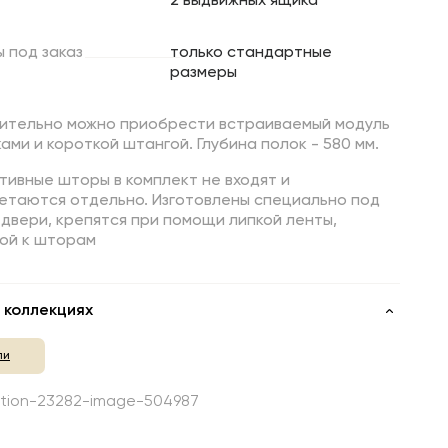
2 выдвижных ящика
ы
под
заказ
только стандартные
размеры
ительно можно приобрести встраиваемый модуль
ками и короткой штангой. Глубина полок - 580 мм.
ивные шторы в комплект не входят и
етаются отдельно. Изготовлены специально под
двери, крепятся при помощи липкой ленты,
ой к шторам
 коллекциях
ли