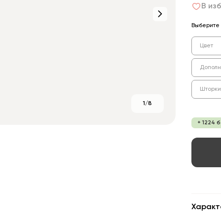
В из
Выберите 
Цвет
Дополн
Шторки
1/8
+ 1224 
Характ