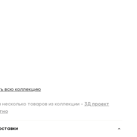
ть всю коллекцию
 несколько товаров из коллекции -
3Д проект
тно
оставки