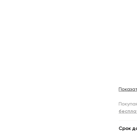
Показа
Покупая
беспла
Срок д