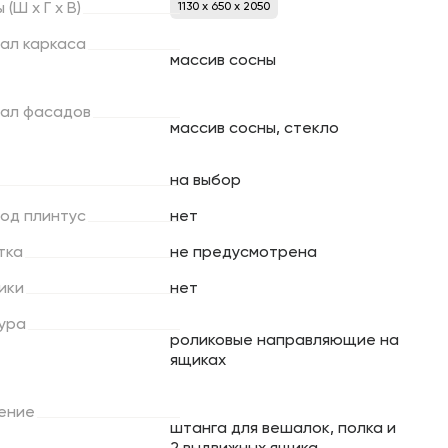
ы
(Ш
х
Г
х
В)
1130 x 650 x 2050
ал
каркаса
массив сосны
ал
фасадов
массив сосны, стекло
на выбор
под
плинтус
нет
тка
не предусмотрена
ики
нет
ура
роликовые направляющие на
ящиках
ение
штанга для вешалок, полка и