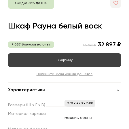
Скидка 28% до 11.10
Шкаф Рауна белый воск
32 897 ₽
+ 657 бонусов на счет
45 690 ₽
В корзину
Напишите, если нашли дешевле
Характеристики
970 x 420 x 1500
Размеры
(Ш
х
Г
х
В)
Материал
каркаса
массив сосны