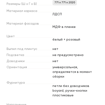
771 x 771 x 2020
Размеры
(Ш
х
Г
х
В)
Материал
каркаса
ЛДСП
Материал
фасадов
МДФ в пленке
Цвет
белый + розовый
Выпил
под
плинтус
нет
Подсветка
не предусмотрена
Доводчики
нет
Ориентация
универсальная,
определяется в момент
сборки
Фурнитура
петли без доводчиков
boyard, ручки-кнопки
пластиковые
Наполнение