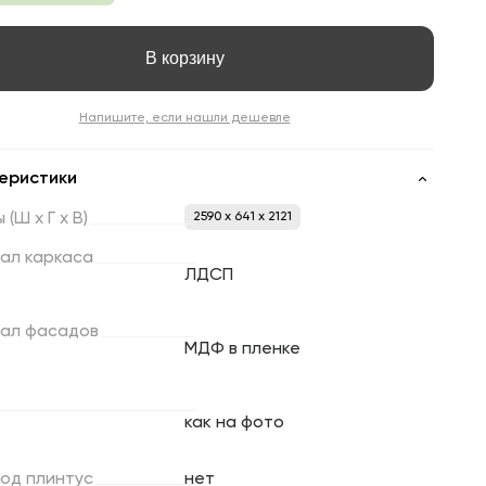
В корзину
Напишите, если нашли дешевле
еристики
ы
(Ш
х
Г
х
В)
2590 x 641 x 2121
ал
каркаса
ЛДСП
ал
фасадов
МДФ в пленке
как на фото
под
плинтус
нет