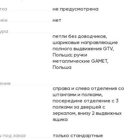
тка
не предусмотрена
ики
нет
ура
петли без доводчиков,
шариковые направляющие
полного выдвижения GTV,
Польша; ручки
металлические GAMET,
Польша
ение
справа и слева отделения со
штангами и полками,
посередине отделение с 3
полками за дверцей с
зеркалом, внизу 2 выдвижных
ящика
ы
под
заказ
только стандартные