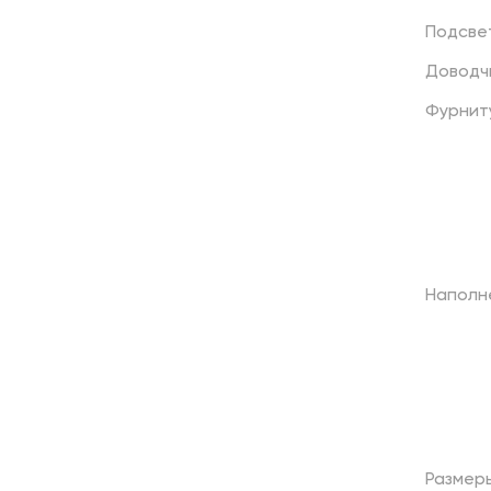
Подсве
Доводч
Фурнит
Наполн
Размер