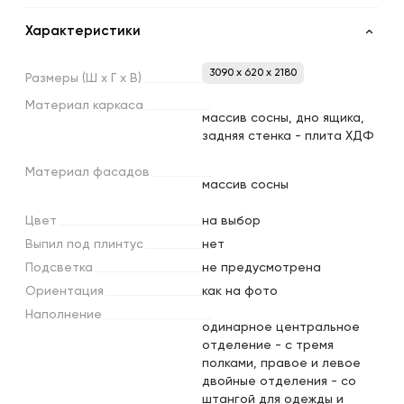
Характеристики
3090 x 620 x 2180
Размеры
(Ш
х
Г
х
В)
Материал
каркаса
массив сосны, дно ящика,
задняя стенка - плита ХДФ
Материал
фасадов
массив сосны
Цвет
на выбор
Выпил
под
плинтус
нет
Подсветка
не предусмотрена
Ориентация
как на фото
Наполнение
одинарное центральное
отделение - с тремя
полками, правое и левое
двойные отделения - со
штангой для одежды и