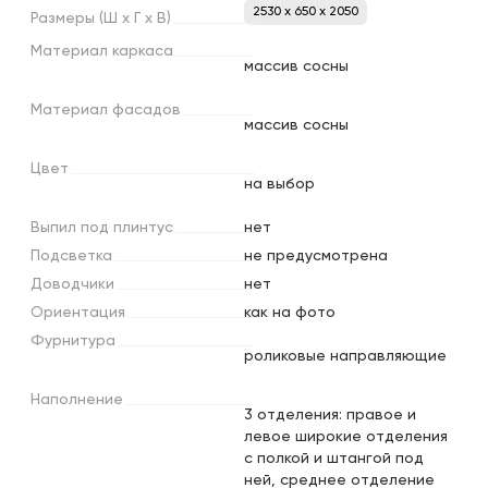
2530 x 650 x 2050
Размеры
(Ш
х
Г
х
В)
Материал
каркаса
массив сосны
Материал
фасадов
массив сосны
Цвет
на выбор
Выпил
под
плинтус
нет
Подсветка
не предусмотрена
Доводчики
нет
Ориентация
как на фото
Фурнитура
роликовые направляющие
Наполнение
3 отделения: правое и
левое широкие отделения
с полкой и штангой под
ней, среднее отделение