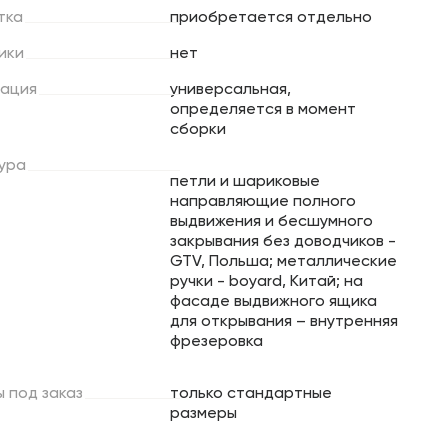
тка
приобретается отдельно
ики
нет
ация
универсальная,
определяется в момент
сборки
ура
петли и шариковые
направляющие полного
выдвижения и бесшумного
закрывания без доводчиков -
GTV, Польша; металлические
ручки - boyard, Китай; на
фасаде выдвижного ящика
для открывания – внутренняя
фрезеровка
ы
под
заказ
только стандартные
размеры