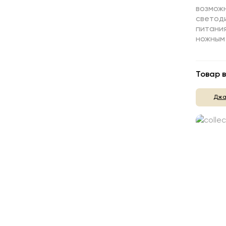
возможн
светоди
питания
ножным
Товар в
Джа