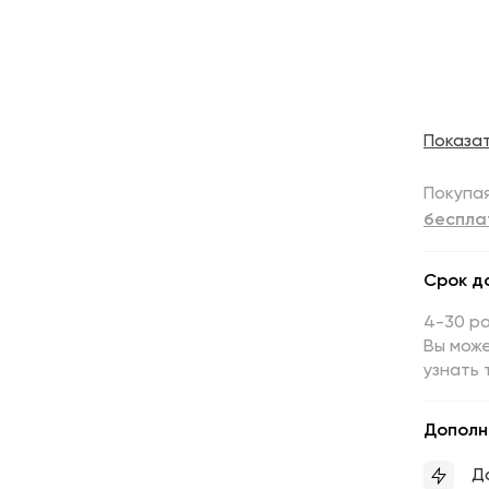
Показа
Покупая
беспла
Срок д
4-30 р
Вы може
узнать 
Дополн
Д