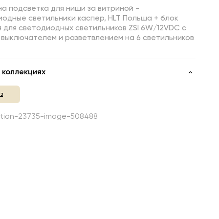
а подсветка для ниши за витриной -
одные светильники каспер, HLT Польша + блок
 для светодиодных светильников ZSI 6W/12VDC с
 выключателем и разветвлением на 6 светильников
 коллекциях
з