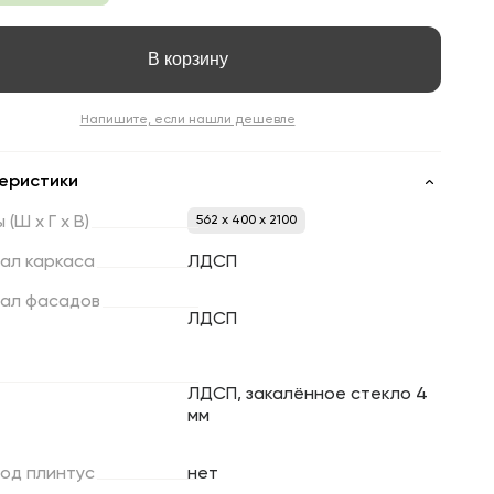
В корзину
Напишите, если нашли дешевле
еристики
ы
(Ш
х
Г
х
В)
562 x 400 x 2100
ал
каркаса
ЛДСП
ал
фасадов
ЛДСП
ЛДСП, закалённое стекло 4
мм
под
плинтус
нет