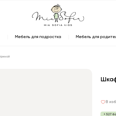
Мебель для подростка
Мебель для родите
триной
Шкаф
В из
+ 527 б