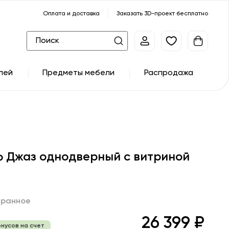
Оплата и доставка
Заказать 3D-проект бесплатно
лей
Предметы мебели
Распродажа
 Джаз однодверный с витриной
бранное
26 399 ₽
онусов на счет