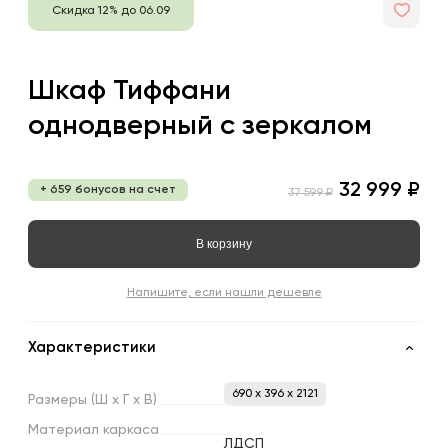
Скидка 12% до 06.09
Шкаф Тиффани
однодверный с зеркалом
32 999 ₽
+ 659 бонусов на счет
37 599 ₽
В корзину
Напишите, если нашли дешевле
Характеристики
690 x 396 x 2121
Размеры
(Ш
х
Г
х
В)
Материал
каркаса
ЛДСП