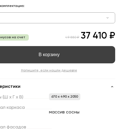
комплектацию:
37 410 ₽
онусов на счет
49 880 ₽
В корзину
Напишите, если нашли дешевле
еристики
ы
(Ш
х
Г
х
В)
670 x 490 x 2050
ал
каркаса
массив сосны
ал
фасадов