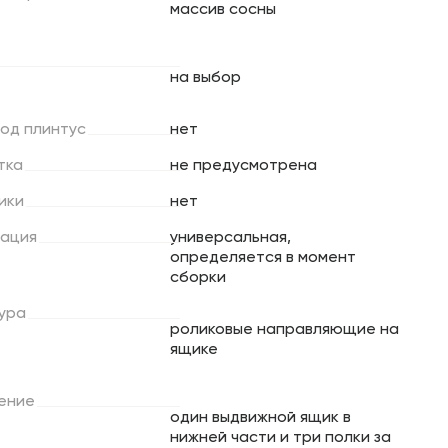
массив сосны
на выбор
под
плинтус
нет
тка
не предусмотрена
ики
нет
ация
универсальная,
определяется в момент
сборки
ура
роликовые направляющие на
ящике
ение
один выдвижной ящик в
нижней части и три полки за