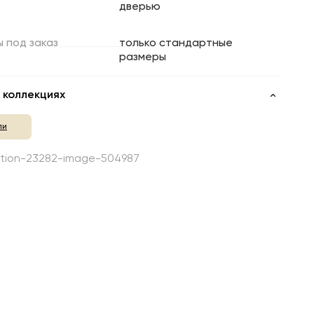
дверью
ы
под
заказ
только стандартные
размеры
 коллекциях
ли