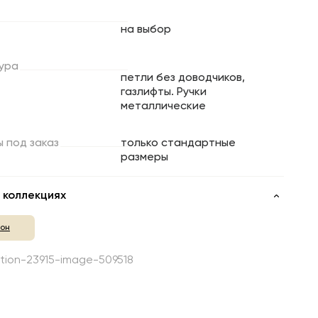
на выбор
ура
петли без доводчиков,
газлифты. Ручки
металлические
ы
под
заказ
только стандартные
размеры
 коллекциях
тон