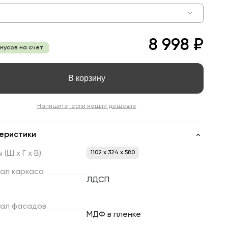
8 998 ₽
онусов на счет
В корзину
Напишите, если нашли дешевле
еристики
ы
(Ш
х
Г
х
В)
1102 x 324 x 580
ал
каркаса
ЛДСП
ал
фасадов
МДФ в пленке