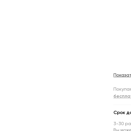
Показа
Покупая
беспла
Срок д
3-30 р
Вы може