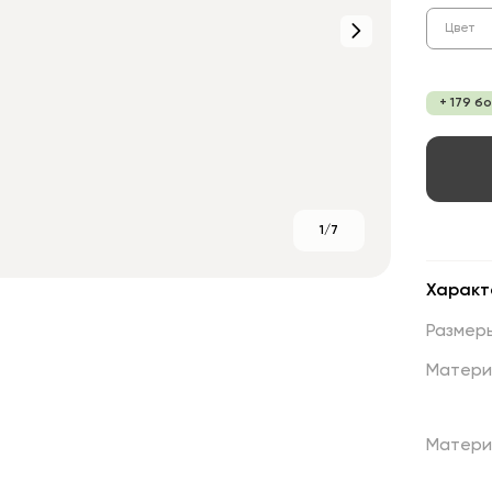
Цвет
+ 179 б
1/7
Характ
Размер
Матери
Матери