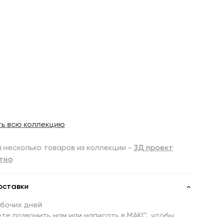
ть всю коллекцию
 несколько товаров из коллекции -
3Д проект
тно
оставки
абочих дней
те позвонить нам или написать в МАКС, чтобы