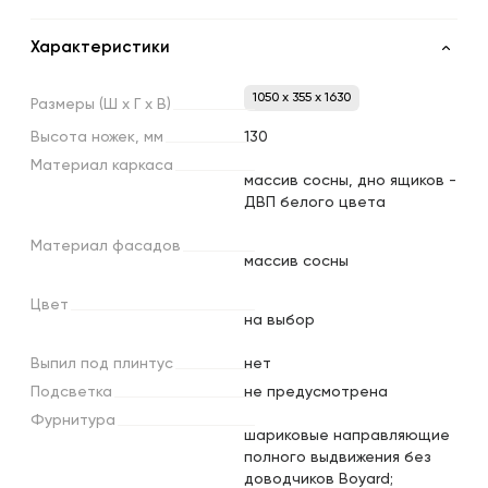
Характеристики
1050 x 355 x 1630
Размеры
(Ш
х
Г
х
В)
Высота
ножек,
мм
130
Материал
каркаса
массив сосны, дно ящиков -
ДВП белого цвета
Материал
фасадов
массив сосны
Цвет
на выбор
Выпил
под
плинтус
нет
Подсветка
не предусмотрена
Фурнитура
шариковые направляющие
полного выдвижения без
доводчиков Boyard;