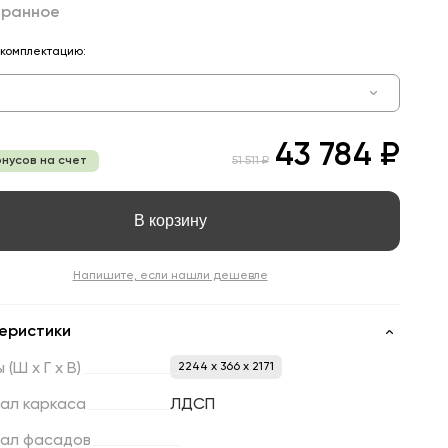
бранное
комплектацию:
43 784 ₽
онусов на счет
51 511 ₽
В корзину
Напишите, если нашли дешевле
еристики
ы
(Ш
х
Г
х
В)
2244 x 366 x 2171
ал
каркаса
ЛДСП
ал
фасадов