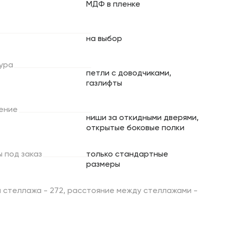
МДФ в пленке
на выбор
ура
петли с доводчиками,
газлифты
ение
ниши за откидными дверями,
открытые боковые полки
ы
под
заказ
только стандартные
размеры
 стеллажа - 272, расстояние между стеллажами -