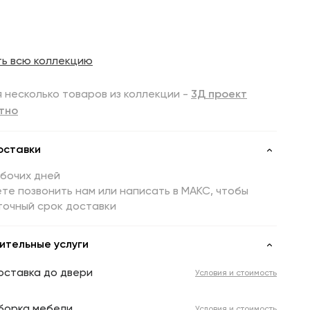
ть всю коллекцию
 несколько товаров из коллекции -
3Д проект
тно
оставки
абочих дней
те позвонить нам или написать в МАКС, чтобы
точный срок доставки
ительные услуги
оставка до двери
Условия и стоимость
борка мебели
Условия и стоимость