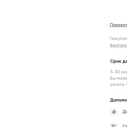
Показа
Покупая
беспла
Срок д
3-30 р
Вы може
узнать 
Дополн
Д
С