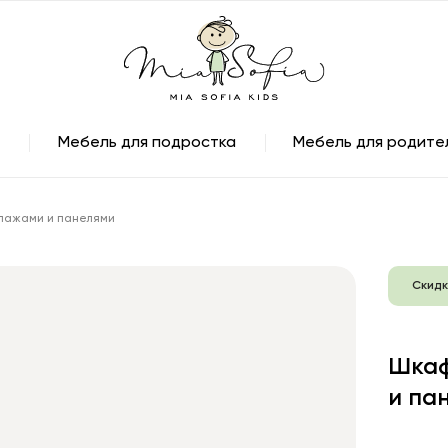
Мебель для подростка
Мебель для родите
ллажами и панелями
Скидк
Шкаф
и па