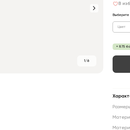
В из
Выберите 
Цвет
+ 875 б
1/6
Характ
Размер
Матери
Матери